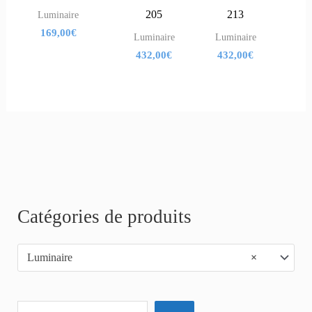
205
213
Luminaire
169,00
€
Luminaire
Luminaire
432,00
€
432,00
€
R
Catégories de produits
e
Luminaire
×
c
h
e