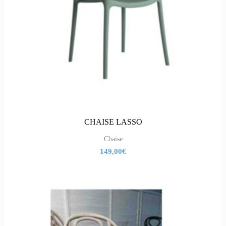
CHAISE LASSO
Chaise
149,00
€
Le
Le
prix
prix
initial
actuel
était :
est :
149,00€.
79,00€.