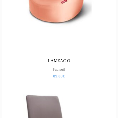
LAMZAC O
Fauteuil
89,00
€
Le
Le
prix
prix
initial
actuel
était :
est :
1
475,00€.