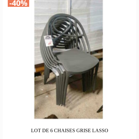
-40%
Le
Le
prix
prix
initial
actuel
était :
est :
894,00€.
474,00€.
LOT DE 6 CHAISES GRISE LASSO