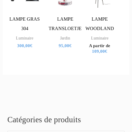
plusieurs
plusieurs
variations.
variations.
LAMPE GRAS
LAMPE
LAMPE
Les
Les
304
TRANSLOETJE
WOODLAND
options
options
Luminaire
Jardin
Luminaire
300,00
€
95,00
€
A partir de
peuvent
peuvent
109,00
€
être
être
choisies
choisies
sur
sur
la
la
page
page
du
du
produit
produit
R
Catégories de produits
e