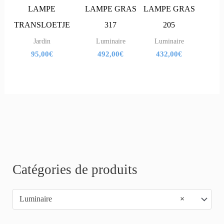
LAMPE
LAMPE GRAS
LAMPE GRAS
TRANSLOETJE
317
205
Jardin
Luminaire
Luminaire
95,00
€
492,00
€
432,00
€
R
Catégories de produits
e
Luminaire
×
c
h