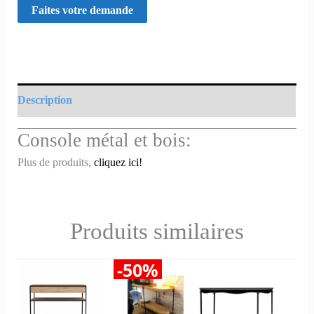
Description
Console métal et bois:
Plus de produits,
cliquez ici!
Produits similaires
-50%
Le
Le
Ce
Ce
prix
prix
produit
produit
initial
actuel
était :
est :