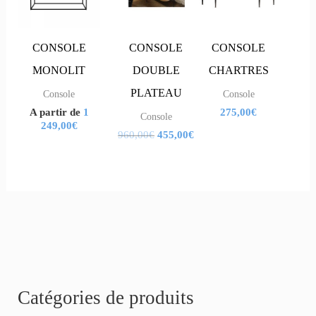
a
a
960,00€.
455,00€.
plusieurs
plusieurs
variations.
variations.
CONSOLE
CONSOLE
CONSOLE
Les
Les
MONOLIT
DOUBLE
CHARTRES
options
options
PLATEAU
Console
Console
A partir de
1
275,00
€
peuvent
peuvent
Console
249,00
€
960,00
€
455,00
€
être
être
choisies
choisies
sur
sur
la
la
page
page
du
du
produit
produit
R
Catégories de produits