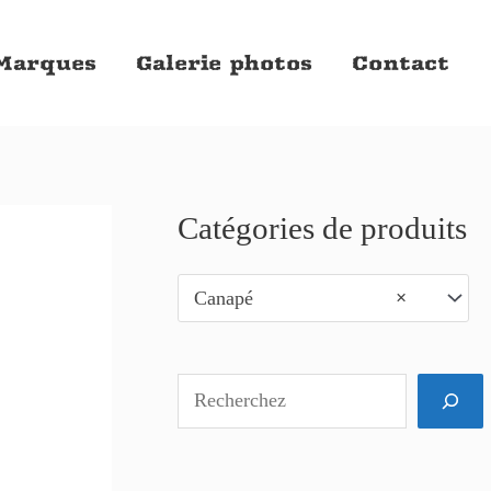
Marques
Galerie photos
Contact
Catégories de produits
R
e
Canapé
×
c
h
e
r
c