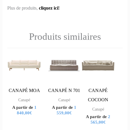
Plus de produits,
cliquez ici!
Produits similaires
Ce
Ce
Ce
Ce
Ce
Ce
produit
produit
produit
produit
produit
produit
a
a
a
a
a
a
plusieurs
plusieurs
plusieurs
plusieurs
plusieurs
plusieurs
variations.
variations.
variations.
variations.
variations.
variations.
CANAPÉ MOA
CANAPÉ N 701
CANAPÉ
Les
Les
Les
Les
Les
Les
COCOON
Canapé
Canapé
A partir de
1
A partir de
1
options
options
options
options
options
options
Canapé
840,00
€
559,00
€
A partir de
2
peuvent
peuvent
peuvent
peuvent
peuvent
peuvent
565,00
€
être
être
être
être
être
être