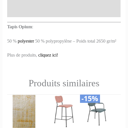
Informations complémentaires
Tapis Opium
:
50 %
polyester
50 % polypropylène – Poids total 2650 gr/m²
Plus de produits,
cliquez ici!
Produits similaires
-15%
Le
Le
Ce
Ce
Ce
Ce
prix
prix
produit
produit
produit
produit
initial
actuel
était :
est :
a
a
a
a
299,00€.
255,00€.
plusieurs
plusieurs
plusieurs
plusieurs