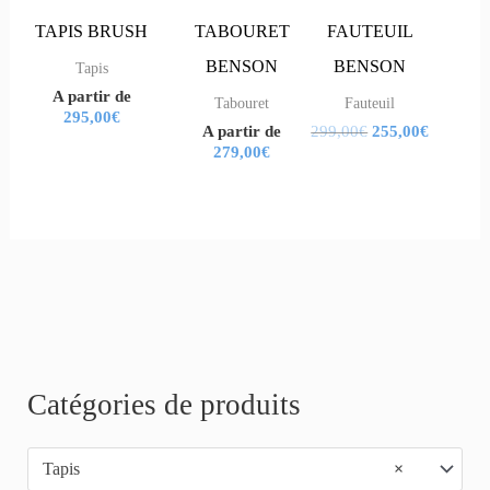
variations.
variations.
variations.
variations.
TAPIS BRUSH
TABOURET
FAUTEUIL
Les
Les
Les
Les
BENSON
BENSON
Tapis
A partir de
options
options
options
options
Tabouret
Fauteuil
295,00
€
A partir de
299,00
€
255,00
€
peuvent
peuvent
peuvent
peuvent
279,00
€
être
être
être
être
choisies
choisies
choisies
choisies
sur
sur
sur
sur
la
la
la
la
page
page
page
page
du
du
du
du
produit
produit
produit
produit
R
Catégories de produits
e
Tapis
×
c