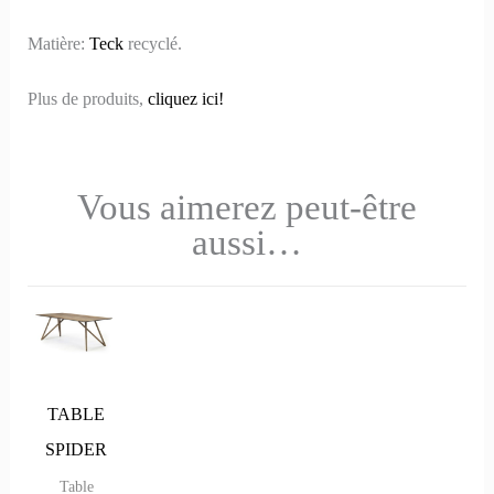
Matière:
Teck
recyclé.
Plus de produits,
cliquez ici!
Vous aimerez peut-être
aussi…
Ce
Ce
produit
produit
a
a
plusieurs
plusieurs
TABLE
variations.
variations.
SPIDER
Les
Les
Table