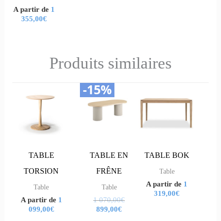
options
options
A partir de
1
355,00
€
peuvent
peuvent
être
être
choisies
choisies
Produits similaires
sur
sur
-15%
Le
Le
la
la
Ce
Ce
Ce
Ce
prix
prix
page
page
produit
produit
produit
produit
actuel
initial
est :
était :
du
du
a
a
a
a
899,00€.
1
070,00€.
produit
produit
plusieurs
plusieurs
plusieurs
plusieurs
variations.
variations.
variations.
variations.
TABLE
TABLE EN
TABLE BOK
Les
Les
Les
Les
TORSION
FRÊNE
Table
A partir de
1
options
options
options
options
Table
Table
319,00
€
A partir de
1
1 070,00
€
peuvent
peuvent
peuvent
peuvent
099,00
€
899,00
€
être
être
être
être