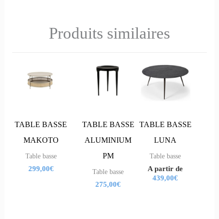
Produits similaires
Ce
Ce
produit
produit
a
a
plusieurs
plusieurs
variations.
variations.
TABLE BASSE
TABLE BASSE
TABLE BASSE
Les
Les
MAKOTO
ALUMINIUM
LUNA
options
options
PM
Table basse
Table basse
299,00
€
A partir de
peuvent
peuvent
Table basse
439,00
€
275,00
€
être
être
choisies
choisies
sur
sur