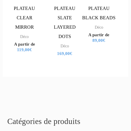
variations.
variations.
variations.
variations.
PLATEAU
PLATEAU
PLATEAU
Les
Les
Les
Les
CLEAR
SLATE
BLACK BEADS
options
options
options
options
MIRROR
LAYERED
Déco
A partir de
peuvent
peuvent
peuvent
peuvent
DOTS
Déco
89,00
€
A partir de
être
être
être
être
Déco
119,00
€
169,00
€
choisies
choisies
choisies
choisies
sur
sur
sur
sur
la
la
la
la
page
page
page
page
du
du
du
du
produit
produit
produit
produit
R
Catégories de produits
e