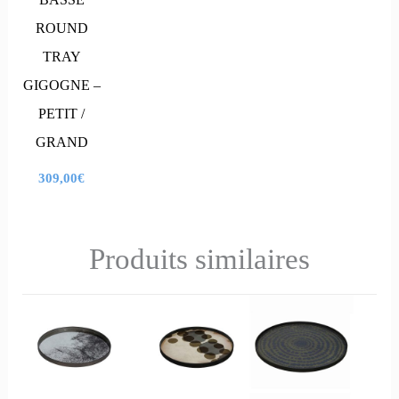
ROUND
TRAY
GIGOGNE –
PETIT /
GRAND
309,00
€
Produits similaires
Ce
Ce
Ce
Ce
produit
produit
produit
produit
a
a
a
a
plusieurs
plusieurs
plusieurs
plusieurs