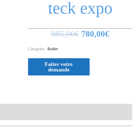
teck expo
985,00
€
780,00
€
Catégorie :
Buffet
aires