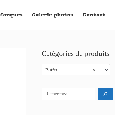
Marques
Galerie photos
Contact
Catégories de produits
R
e
Buffet
×
c
h
e
r
c
.