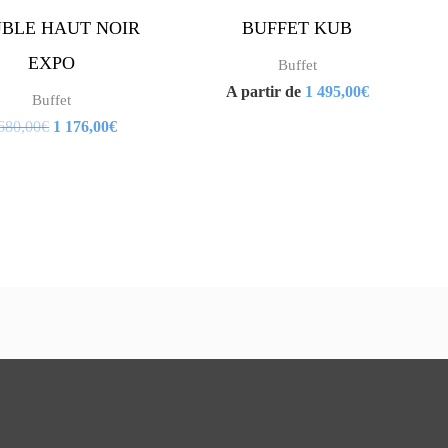
BLE HAUT NOIR
BUFFET KUB
peuvent
peuvent
EXPO
Buffet
être
être
A partir de
1 495,00
€
Buffet
choisies
choisies
680,00
€
1 176,00
€
sur
sur
la
la
page
page
du
du
produit
produit