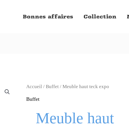
Bonnes affaires
Collection
Le
Le
Accueil
/
Buffet
/ Meuble haut teck expo
prix
prix
Buffet
initial
actuel
Meuble haut
était :
est :
985,00€.
780,00€