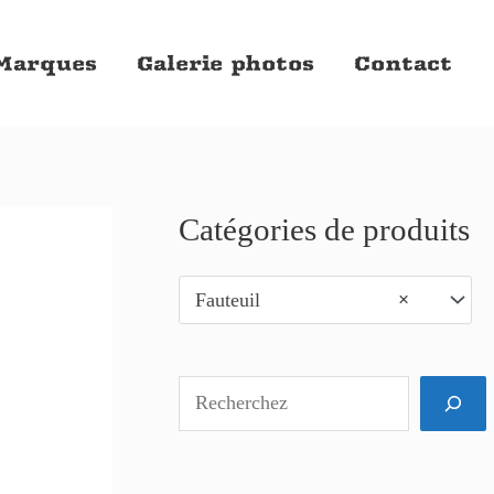
Marques
Galerie photos
Contact
Catégories de produits
R
e
Fauteuil
×
c
h
e
r
c