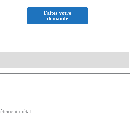
aires
iètement métal