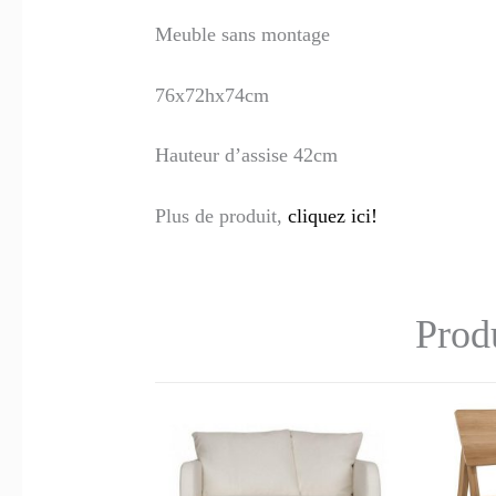
Meuble sans montage
76x72hx74cm
Hauteur d’assise 42cm
Plus de produit,
cliquez ici!
Produ
Ce
Ce
produit
produit
a
a