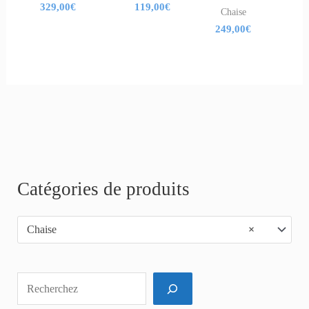
329,00
€
119,00
€
Chaise
249,00
€
R
Catégories de produits
e
Chaise
×
c
h
e
r