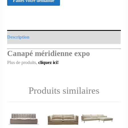
Description
Canapé méridienne expo
Plus de produits,
cliquez ici!
Produits similaires
Ce
Ce
Ce
Ce
Ce
Ce
produit
produit
produit
produit
produit
produit
a
a
a
a
a
a