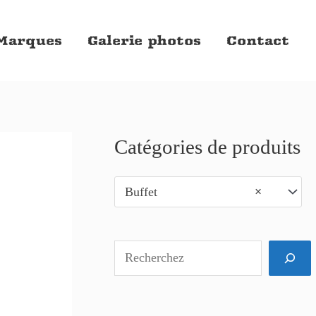
Marques
Galerie photos
Contact
Catégories de produits
R
e
Buffet
×
c
h
e
r
c