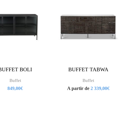
produit
produit
a
a
plusieurs
plusieurs
variations.
variations.
Les
Les
options
options
BUFFET BOLI
BUFFET TABWA
peuvent
peuvent
Buffet
Buffet
être
être
849,00
€
A partir de
2 339,00
€
choisies
choisies
sur
sur
la
la
page
page
du
du