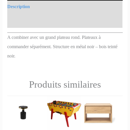
Description
Informations complémentaires
A combiner avec un grand plateau rond. Plateaux à
commander séparément. Structure en métal noir – bois teinté
noir.
Produits similaires
Ce
Ce
produit
produit
a
a
plusieurs
plusieurs