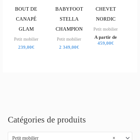
variations.
variations.
BOUT DE
BABYFOOT
CHEVET
Les
Les
CANAPÉ
STELLA
NORDIC
options
options
GLAM
CHAMPION
Petit mobilier
A partir de
peuvent
peuvent
Petit mobilier
Petit mobilier
459,00
€
239,00
€
2 349,00
€
être
être
choisies
choisies
sur
sur
la
la
page
page
du
du
produit
produit
R
Catégories de produits
e
Petit mobilier
×
c