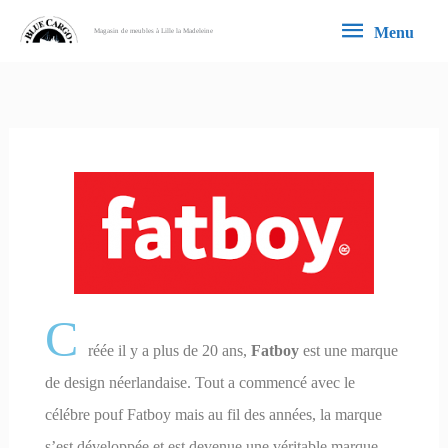
Aller
Menu
Menu
Magasin de meubles à Lille la Madeleine
au
contenu
C
réée il y a plus de 20 ans,
Fatboy
est une marque
de design néerlandaise. Tout a commencé avec le
célébre pouf Fatboy mais au fil des années, la marque
s’est développée et est devenue une véritable marque