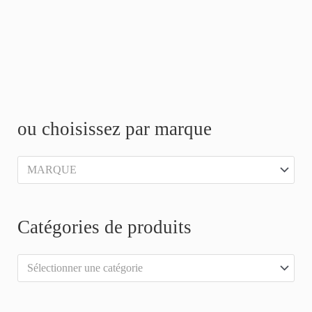
R
P
P
e
r
r
ou choisissez par marque
c
i
i
h
x
x
MARQUE
e
m
m
r
i
a
Catégories de produits
c
n
x
h
Sélectionner une catégorie
e
r