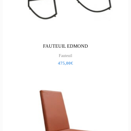
FAUTEUIL EDMOND
Fauteuil
475,00
€
Le
Le
prix
prix
initial
actuel
était :
est :
590,00€.
250,00€.