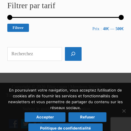
Filtrer par tarif
Filtrer
Prix :
40€
—
500€
Copyright © 2026 Blue cargo |
Mentions légales
En poursuivant votre navigation, vous acceptez l’utilisation de
Tous nos prix affichés comprennent l'éco-participation.
cookies afin de fournir les services et fonctionnalités des
newsletters et vous permettre de partager du contenu sur les
réseaux sociaux.
Suivez le guide de l'éco-participation
Accepter
Refuser
Politique de confidentialité