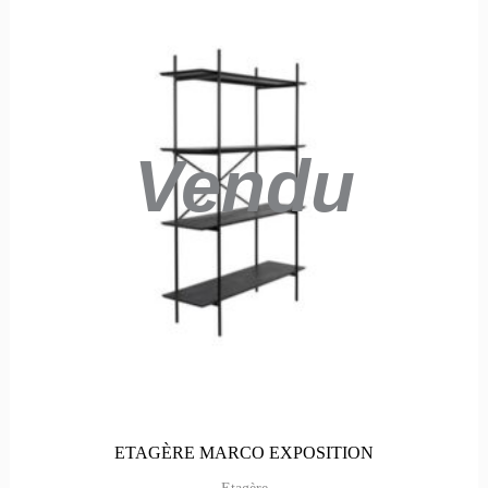
prix
prix
initial
actuel
était :
est :
449,00€.
360,00€.
Vendu
ETAGÈRE MARCO EXPOSITION