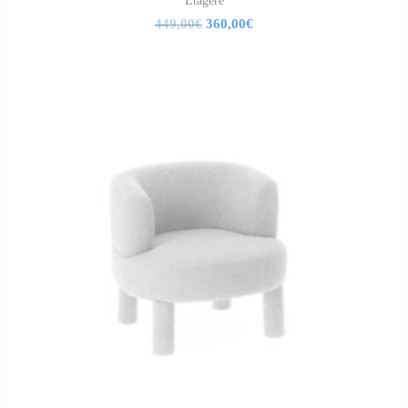
Etagère
449,00
€
360,00
€